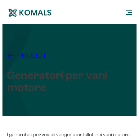
PRODOTTI
Generatori per vani
motore
I generatori per veicoli vengono installati nei vani motore