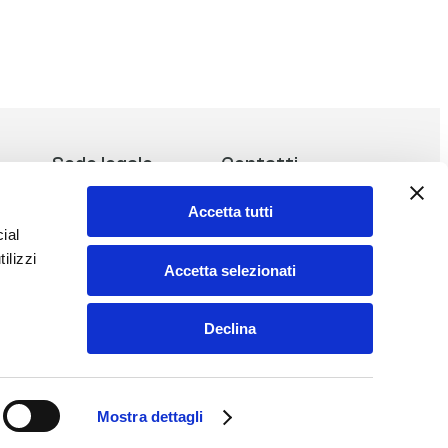
Sede legale
Contatti
Accetta tutti
Komals S.r.l.
Tel:
327 26 58 575
ial
Corso Galileo Ferraris, 31
E-mail:
komals@komals.it
ilizzi
10121 Torino (TO)
Accetta selezionati
ITALY
P.IVA 13299360019
Declina
Mostra dettagli