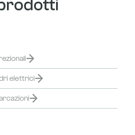
 prodotti
ezionali
i elettrici
arcazioni