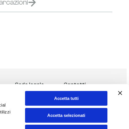
arcazioni
Sede legale
Contatti
Accetta tutti
Komals S.r.l.
Tel:
327 26 58 575
ial
Corso Galileo Ferraris, 31
E-mail:
komals@komals.it
ilizzi
10121 Torino (TO)
Accetta selezionati
ITALY
P.IVA 13299360019