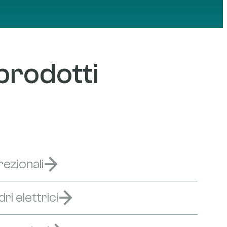
ticamente attraverso un cavo
 prodotti
ezionali
i elettrici