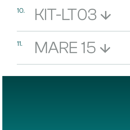
KIT-LT03
MARE 15