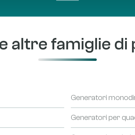
ritardata 5 sec. o automa
termosensibile.
e altre famiglie di
Generatori monodir
Generatori per quadr